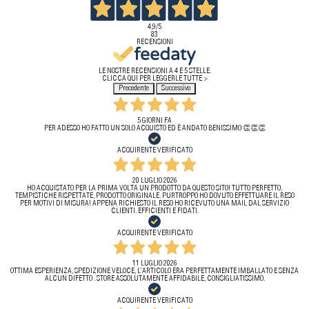
4,9
/5
83
RECENSIONI
LE NOSTRE RECENSIONI A 4 E 5 STELLE.
CLICCA QUI PER LEGGERLE TUTTE >
Precedente
Successivo
5 GIORNI FA
PER ADESSO HO FATTO UN SOLO ACQUISTO ED È ANDATO BENISSIMO 👏👏👏
ACQUIRENTE VERIFICATO
20 LUGLIO 2026
HO ACQUISTATO PER LA PRIMA VOLTA UN PRODOTTO DA QUESTO SITO! TUTTO PERFETTO,
TEMPISTICHE RISPETTATE, PRODOTTO ORIGINALE. PURTROPPO HO DOVUTO EFFETTUARE IL RESO
PER MOTIVI DI MISURA! APPENA RICHIESTO IL RESO HO RICEVUTO UNA MAIL DAL SERVIZIO
CLIENTI. EFFICIENTI E FIDATI.
ACQUIRENTE VERIFICATO
11 LUGLIO 2026
OTTIMA ESPERIENZA, SPEDIZIONE VELOCE, L’ARTICOLO ERA PERFETTAMENTE IMBALLATO E SENZA
ALCUN DIFETTO . STORE ASSOLUTAMENTE AFFIDABILE, CONSIGLIATISSIMO.
ACQUIRENTE VERIFICATO