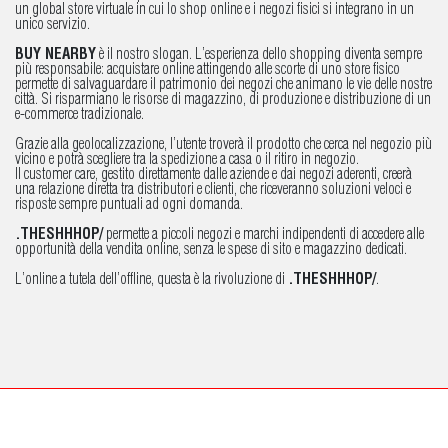
un global store virtuale in cui lo shop online e i negozi fisici si integrano in un
unico servizio.
BUY NEARBY
è il nostro slogan. L’esperienza dello shopping diventa sempre
più responsabile: acquistare online attingendo alle scorte di uno store fisico
permette di salvaguardare il patrimonio dei negozi che animano le vie delle nostre
città. Si risparmiano le risorse di magazzino, di produzione e distribuzione di un
e-commerce tradizionale.
Grazie alla geolocalizzazione, l’utente troverà il prodotto che cerca nel negozio più
vicino e potrà scegliere tra la spedizione a casa o il ritiro in negozio.
Il customer care, gestito direttamente dalle aziende e dai negozi aderenti, creerà
una relazione diretta tra distributori e clienti, che riceveranno soluzioni veloci e
risposte sempre puntuali ad ogni domanda.
.THESHHHOP/
permette a piccoli negozi e marchi indipendenti di accedere alle
opportunità della vendita online, senza le spese di sito e magazzino dedicati.
L’online a tutela dell’offline, questa è la rivoluzione di
.THESHHHOP/
.