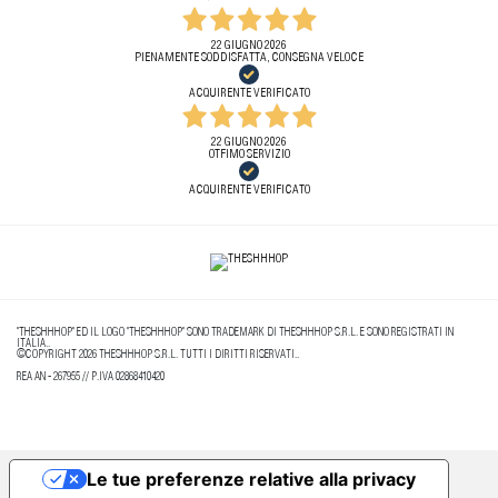
22 GIUGNO 2026
PIENAMENTE SODDISFATTA, CONSEGNA VELOCE
ACQUIRENTE VERIFICATO
22 GIUGNO 2026
OTFIMO SERVIZIO
ACQUIRENTE VERIFICATO
"THESHHHOP" ED IL LOGO "THESHHHOP" SONO TRADEMARK DI THESHHHOP S.R.L. E SONO REGISTRATI IN
ITALIA..
©COPYRIGHT 2026 THESHHHOP S.R.L. TUTTI I DIRITTI RISERVATI..
REA AN - 267955 // P.IVA 02868410420
Le tue preferenze relative alla privacy